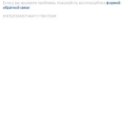
Если у вас возникли проблемы, пожалуйста, воспользуйтесь
формой
обратной связи
9187525504357146471
:
1786172240