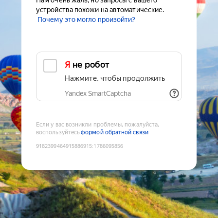
Нам очень жаль, но запросы с вашего
устройства похожи на автоматические.
Почему это могло произойти?
Я не робот
Нажмите, чтобы продолжить
Yandex SmartCaptcha
Если у вас возникли проблемы, пожалуйста,
воспользуйтесь
формой обратной связи
9182399464915886915
:
1786095856