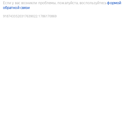
Если у вас возникли проблемы, пожалуйста, воспользуйтесь
формой
обратной связи
9187433520317639022
:
1786170869