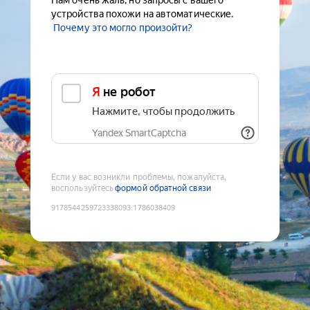
Нам очень жаль, но запросы с вашего
устройства похожи на автоматические.
Почему это могло произойти?
Я не робот
Нажмите, чтобы продолжить
Yandex SmartCaptcha
Если у вас возникли проблемы, пожалуйста,
воспользуйтесь
формой обратной связи
9178544259723338093
:
1786038409