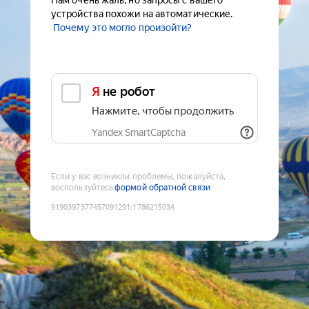
Нам очень жаль, но запросы с вашего
устройства похожи на автоматические.
Почему это могло произойти?
Я не робот
Нажмите, чтобы продолжить
Yandex SmartCaptcha
Если у вас возникли проблемы, пожалуйста,
воспользуйтесь
формой обратной связи
9190397377457091291
:
1786215034