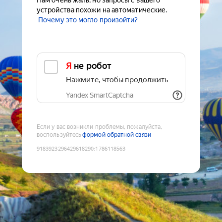
Нам очень жаль, но запросы с вашего
устройства похожи на автоматические.
Почему это могло произойти?
Я не робот
Нажмите, чтобы продолжить
Yandex SmartCaptcha
Если у вас возникли проблемы, пожалуйста,
воспользуйтесь
формой обратной связи
9183923296429618290
:
1786118563