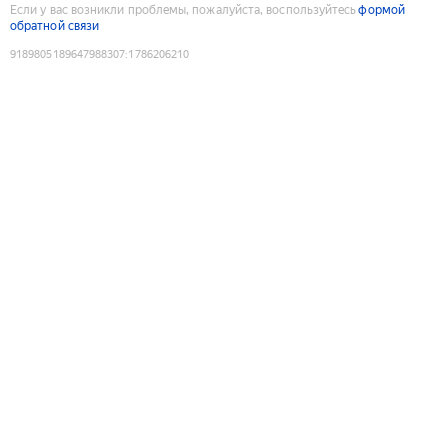
Если у вас возникли проблемы, пожалуйста, воспользуйтесь
формой
обратной связи
9189805189647988307
:
1786206210