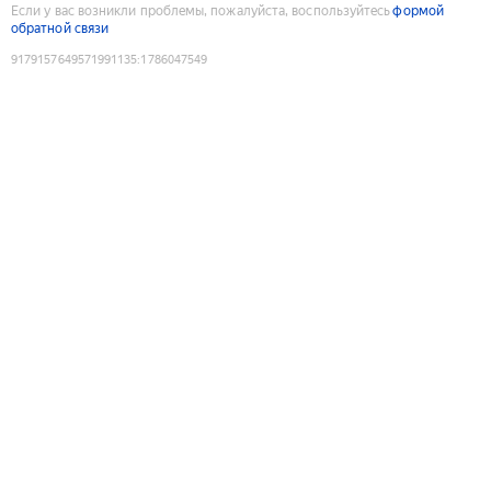
Если у вас возникли проблемы, пожалуйста, воспользуйтесь
формой
обратной связи
9179157649571991135
:
1786047549