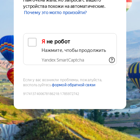
Нам очень жаль, но запросы с вашего
устройства похожи на автоматические.
Почему это могло произойти?
Я не робот
Нажмите, чтобы продолжить
Yandex SmartCaptcha
Если у вас возникли проблемы, пожалуйста,
воспользуйтесь
формой обратной связи
9174137400678186218
:
1785972742