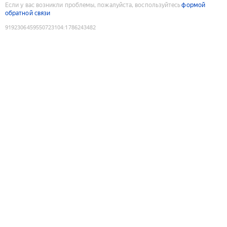
Если у вас возникли проблемы, пожалуйста, воспользуйтесь
формой
обратной связи
9192306459550723104
:
1786243482