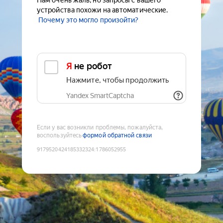
Нам очень жаль, но запросы с вашего
устройства похожи на автоматические.
Почему это могло произойти?
Я не робот
Нажмите, чтобы продолжить
Yandex SmartCaptcha
Если у вас возникли проблемы, пожалуйста,
воспользуйтесь
формой обратной связи
9179520424185332324
:
1786052955