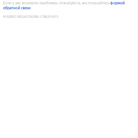
Если у вас возникли проблемы, пожалуйста, воспользуйтесь
формой
обратной связи
9192852180242156389
:
1786251613