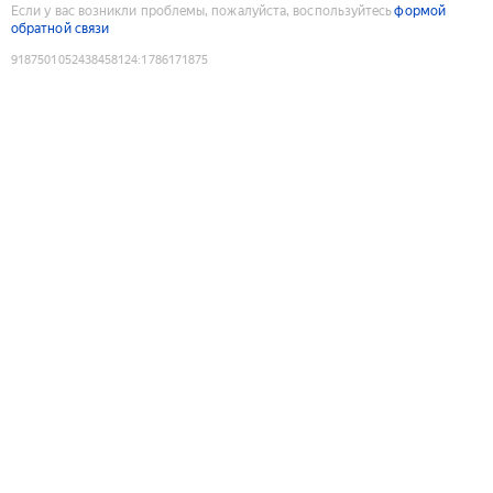
Если у вас возникли проблемы, пожалуйста, воспользуйтесь
формой
обратной связи
9187501052438458124
:
1786171875