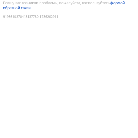
Если у вас возникли проблемы, пожалуйста, воспользуйтесь
формой
обратной связи
9193610370418137780
:
1786262911