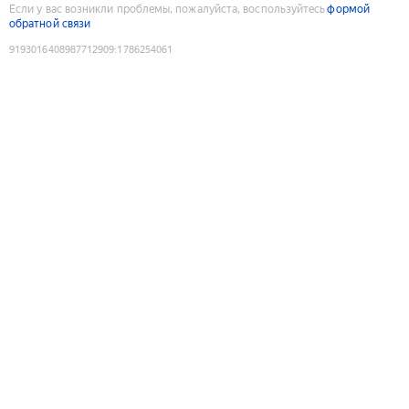
Если у вас возникли проблемы, пожалуйста, воспользуйтесь
формой
обратной связи
9193016408987712909
:
1786254061