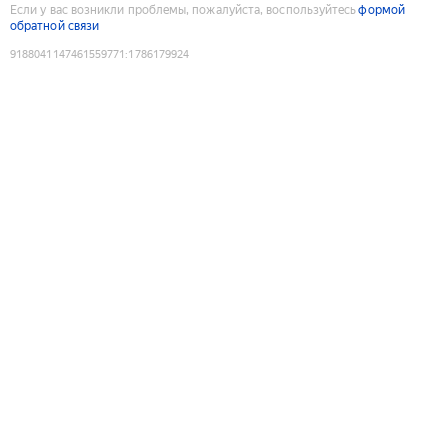
Если у вас возникли проблемы, пожалуйста, воспользуйтесь
формой
обратной связи
9188041147461559771
:
1786179924