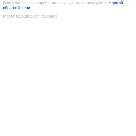
Если у вас возникли проблемы, пожалуйста, воспользуйтесь
формой
обратной связи
9178441528602570317
:
1786036878