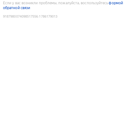
Если у вас возникли проблемы, пожалуйста, воспользуйтесь
формой
обратной связи
9187980074098517556
:
1786179013