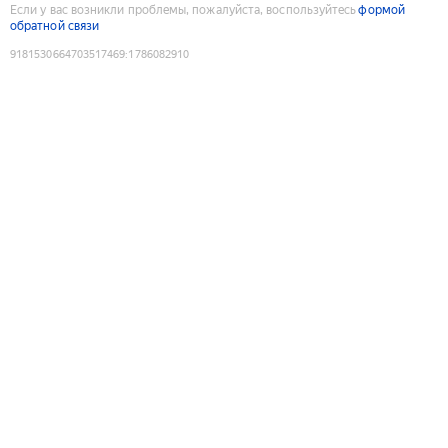
Если у вас возникли проблемы, пожалуйста, воспользуйтесь
формой
обратной связи
9181530664703517469
:
1786082910