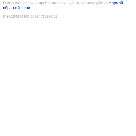
Если у вас возникли проблемы, пожалуйста, воспользуйтесь
формой
обратной связи
9193020556115342614
:
1786254122