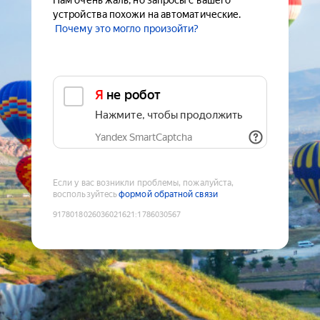
Нам очень жаль, но запросы с вашего
устройства похожи на автоматические.
Почему это могло произойти?
Я не робот
Нажмите, чтобы продолжить
Yandex SmartCaptcha
Если у вас возникли проблемы, пожалуйста,
воспользуйтесь
формой обратной связи
9178018026036021621
:
1786030567