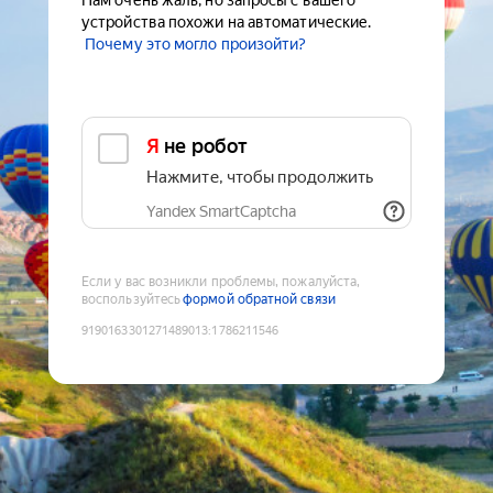
Нам очень жаль, но запросы с вашего
устройства похожи на автоматические.
Почему это могло произойти?
Я не робот
Нажмите, чтобы продолжить
Yandex SmartCaptcha
Если у вас возникли проблемы, пожалуйста,
воспользуйтесь
формой обратной связи
9190163301271489013
:
1786211546