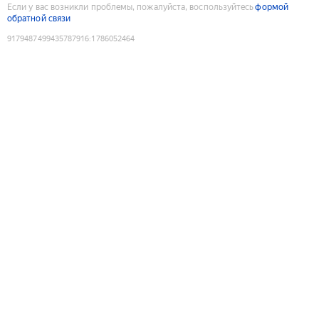
Если у вас возникли проблемы, пожалуйста, воспользуйтесь
формой
обратной связи
9179487499435787916
:
1786052464