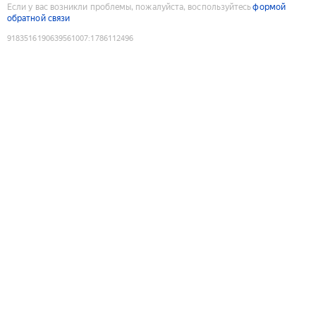
Если у вас возникли проблемы, пожалуйста, воспользуйтесь
формой
обратной связи
9183516190639561007
:
1786112496