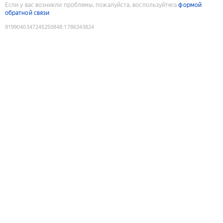
Если у вас возникли проблемы, пожалуйста, воспользуйтесь
формой
обратной связи
9199040347245250848
:
1786343824