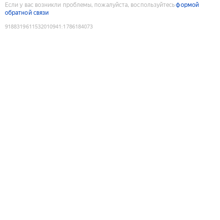
Если у вас возникли проблемы, пожалуйста, воспользуйтесь
формой
обратной связи
9188319611532010941
:
1786184073