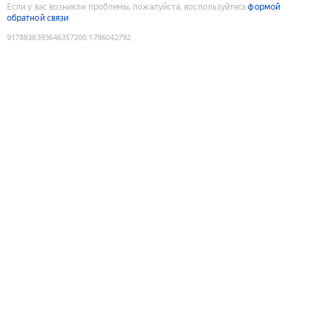
Если у вас возникли проблемы, пожалуйста, воспользуйтесь
формой
обратной связи
9178838393646357200
:
1786042792