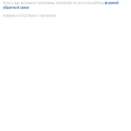
Если у вас возникли проблемы, пожалуйста, воспользуйтесь
формой
обратной связи
9188948112752705816
:
1786193438