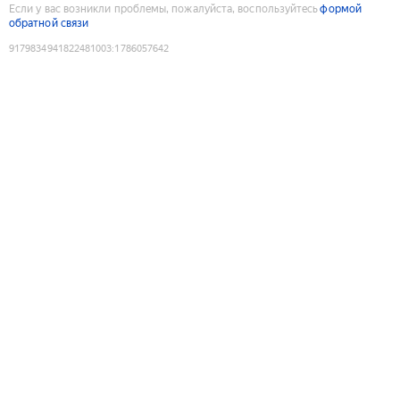
Если у вас возникли проблемы, пожалуйста, воспользуйтесь
формой
обратной связи
9179834941822481003
:
1786057642