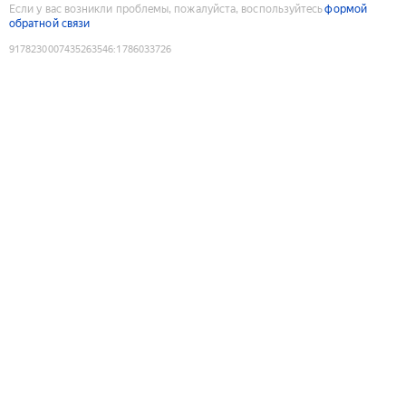
Если у вас возникли проблемы, пожалуйста, воспользуйтесь
формой
обратной связи
9178230007435263546
:
1786033726