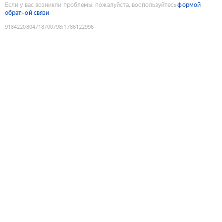
Если у вас возникли проблемы, пожалуйста, воспользуйтесь
формой
обратной связи
9184220804718700798
:
1786122996