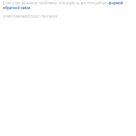
Если у вас возникли проблемы, пожалуйста, воспользуйтесь
формой
обратной связи
9198515860468321029
:
1786336009