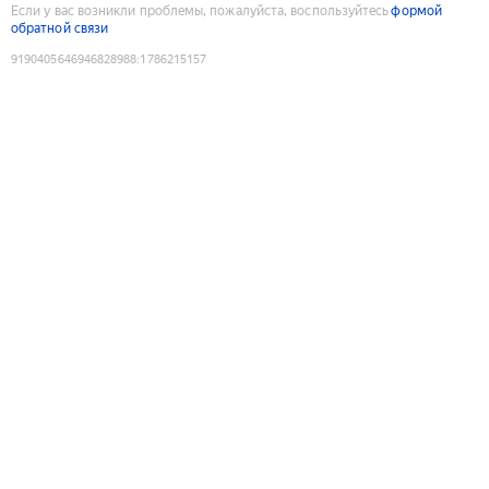
Если у вас возникли проблемы, пожалуйста, воспользуйтесь
формой
обратной связи
9190405646946828988
:
1786215157