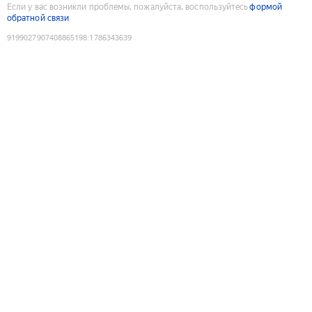
Если у вас возникли проблемы, пожалуйста, воспользуйтесь
формой
обратной связи
9199027907408865198
:
1786343639