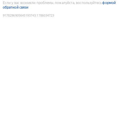
Если у вас возникли проблемы, пожалуйста, воспользуйтесь
формой
обратной связи
9178296905645193743
:
1786034723