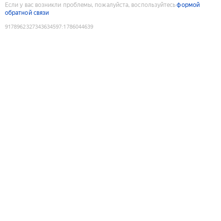
Если у вас возникли проблемы, пожалуйста, воспользуйтесь
формой
обратной связи
9178962327343634597
:
1786044639