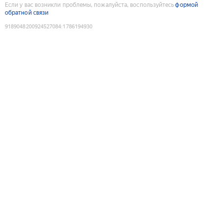
Если у вас возникли проблемы, пожалуйста, воспользуйтесь
формой
обратной связи
9189048200924527084
:
1786194930