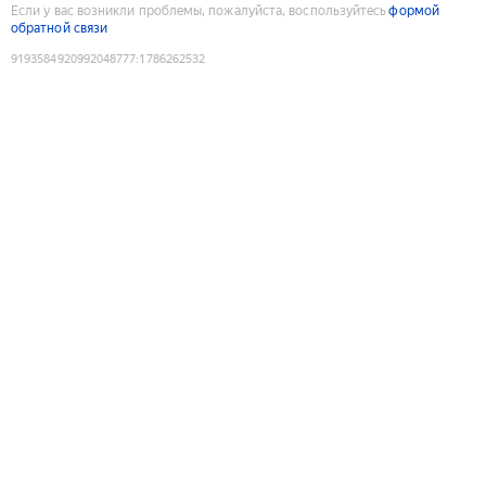
Если у вас возникли проблемы, пожалуйста, воспользуйтесь
формой
обратной связи
9193584920992048777
:
1786262532