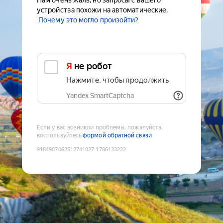
Нам очень жаль, но запросы с вашего
устройства похожи на автоматические.
Почему это могло произойти?
Я не робот
Нажмите, чтобы продолжить
Yandex SmartCaptcha
Если у вас возникли проблемы, пожалуйста,
воспользуйтесь
формой обратной связи
9184907062512741027
:
1786133222