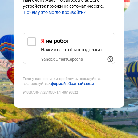
Нам очень жаль, но запросы с вашего
устройства похожи на автоматические.
Почему это могло произойти?
Я не робот
Нажмите, чтобы продолжить
Yandex SmartCaptcha
Если у вас возникли проблемы, пожалуйста,
воспользуйтесь
формой обратной связи
9188973847725108371
:
1786193822