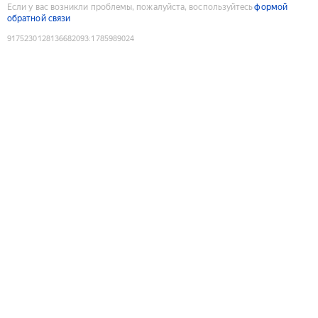
Если у вас возникли проблемы, пожалуйста, воспользуйтесь
формой
обратной связи
9175230128136682093
:
1785989024