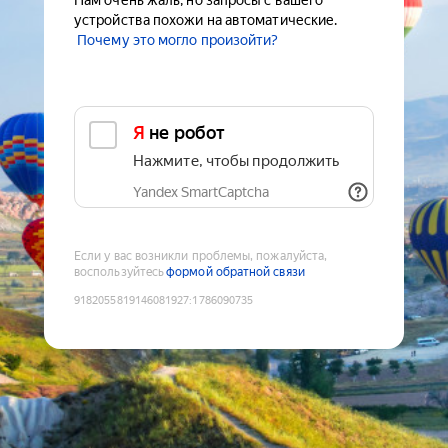
Нам очень жаль, но запросы с вашего
устройства похожи на автоматические.
Почему это могло произойти?
Я не робот
Нажмите, чтобы продолжить
Yandex SmartCaptcha
Если у вас возникли проблемы, пожалуйста,
воспользуйтесь
формой обратной связи
9182055819146081927
:
1786090735