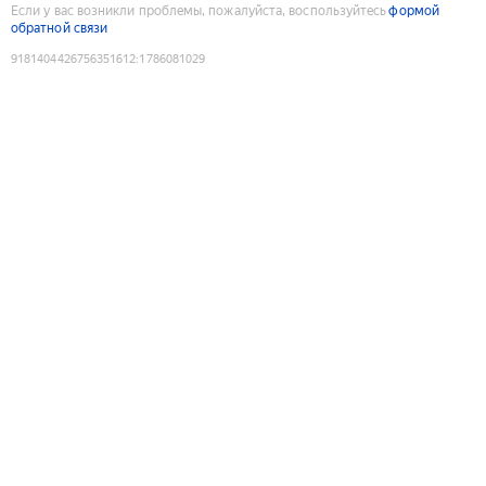
Если у вас возникли проблемы, пожалуйста, воспользуйтесь
формой
обратной связи
9181404426756351612
:
1786081029