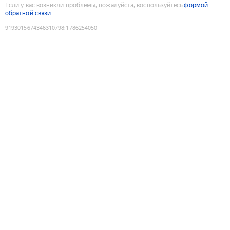
Если у вас возникли проблемы, пожалуйста, воспользуйтесь
формой
обратной связи
9193015674346310798
:
1786254050