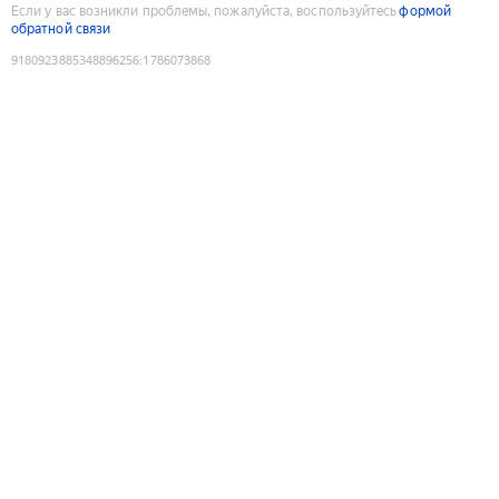
Если у вас возникли проблемы, пожалуйста, воспользуйтесь
формой
обратной связи
9180923885348896256
:
1786073868