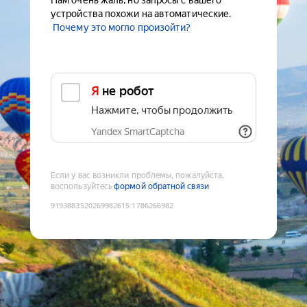
Нам очень жаль, но запросы с вашего
устройства похожи на автоматические.
Почему это могло произойти?
Я не робот
Нажмите, чтобы продолжить
Yandex SmartCaptcha
Если у вас возникли проблемы, пожалуйста,
воспользуйтесь
формой обратной связи
9193883520269982615
:
1786266982