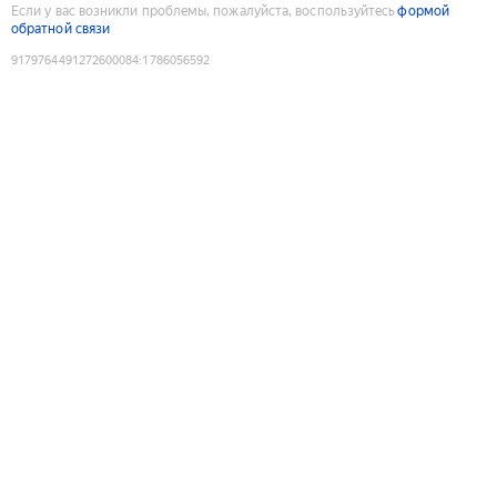
Если у вас возникли проблемы, пожалуйста, воспользуйтесь
формой
обратной связи
9179764491272600084
:
1786056592