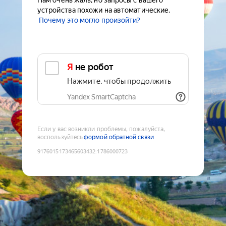
Нам очень жаль, но запросы с вашего
устройства похожи на автоматические.
Почему это могло произойти?
Я не робот
Нажмите, чтобы продолжить
Yandex SmartCaptcha
Если у вас возникли проблемы, пожалуйста,
воспользуйтесь
формой обратной связи
9176015173465603432
:
1786000723