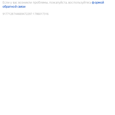
Если у вас возникли проблемы, пожалуйста, воспользуйтесь
формой
обратной связи
9177128744669472297
:
1786017316