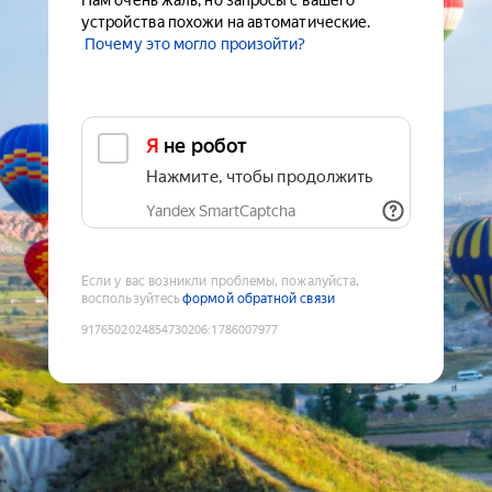
Нам очень жаль, но запросы с вашего
устройства похожи на автоматические.
Почему это могло произойти?
Я не робот
Нажмите, чтобы продолжить
Yandex SmartCaptcha
Если у вас возникли проблемы, пожалуйста,
воспользуйтесь
формой обратной связи
9176502024854730206
:
1786007977